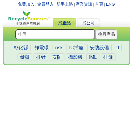
免費加入
會員登入
新手上路
產業資訊
首頁
ENG
|
|
|
|
|
找產品
找公司
搜尋產品
彰化縣
靜電環
nsk
IC插座
安防設備
cf
鍵盤
排针
安防
攝影機
IML
排母