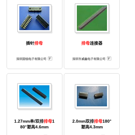
插针
排母
排母
连接器
深圳固锐电子有限公司
深圳市威鑫电子有限公司
1.27mm单/双排
排母
1
2.0mm双排
排母
180°
80°塑高4.6mm
塑高4.3mm