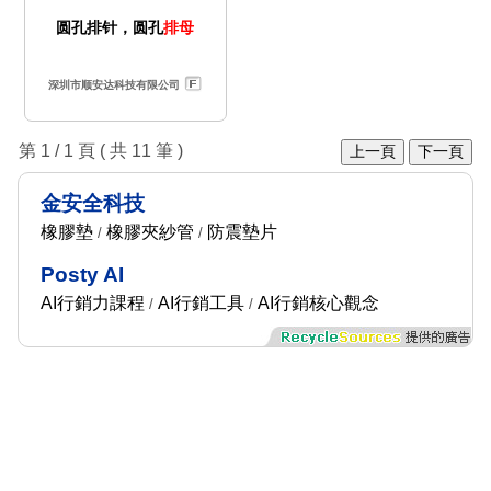
圆孔排针，圆孔
排母
深圳市顺安达科技有限公司
第 1 / 1 頁 ( 共 11 筆 )
上一頁
下一頁
金安全科技
橡膠墊
橡膠夾紗管
防震墊片
/
/
Posty AI
AI行銷力課程
AI行銷工具
AI行銷核心觀念
/
/