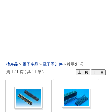
找產品
>
電子產品
>
電子零組件
> 搜尋:排母
第 1 / 1 頁 ( 共 11 筆 )
上一頁
下一頁