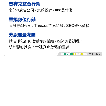
普賽克整合行銷
南部cf廣告公司
永續設計
imc是什麼
/
/
里揚數位行銷
高雄行銷公司
Threads常見問題
SEO優化價格
/
/
芳媛能量花園
精油淨化如何改變你的業績
頌缽芳香調理
/
/
頌缽靜心推薦：一種真正放鬆的體驗