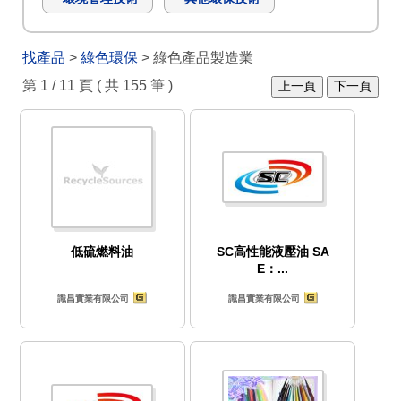
找產品
>
綠色環保
> 綠色產品製造業
第 1 / 11 頁 ( 共 155 筆 )
上一頁
下一頁
低硫燃料油
SC高性能液壓油 SA
E：...
識昌實業有限公司
識昌實業有限公司