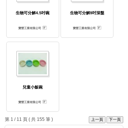
生物可分解4.5吋碗
生物可分解9吋深盤
寶營工業有限公司
寶營工業有限公司
兒童小飯碗
寶營工業有限公司
第 1 / 11 頁 ( 共 155 筆 )
上一頁
下一頁