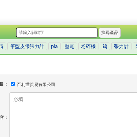
搜尋產品
帽
筆型皮帶張力計
pla
壓電
粉碎機
鎢
張力計
目
百利世貿易有限公司
容