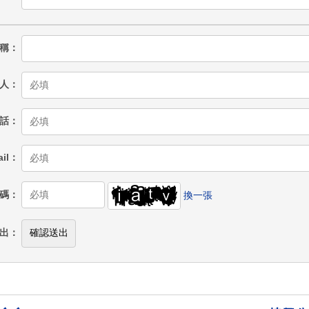
稱
人
話
il
碼
換一張
出
確認送出