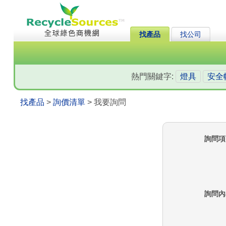
找產品
找公司
熱門關鍵字:
燈具
安全
找產品
>
詢價清單
> 我要詢問
詢問項
詢問內