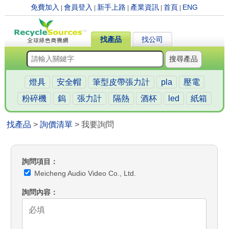
免費加入
會員登入
新手上路
產業資訊
首頁
ENG
|
|
|
|
|
找產品
找公司
搜尋產品
燈具
安全帽
筆型皮帶張力計
pla
壓電
粉碎機
鎢
張力計
隔熱
酒杯
led
紙箱
找產品
>
詢價清單
> 我要詢問
詢問項目
Meicheng Audio Video Co., Ltd.
詢問內容