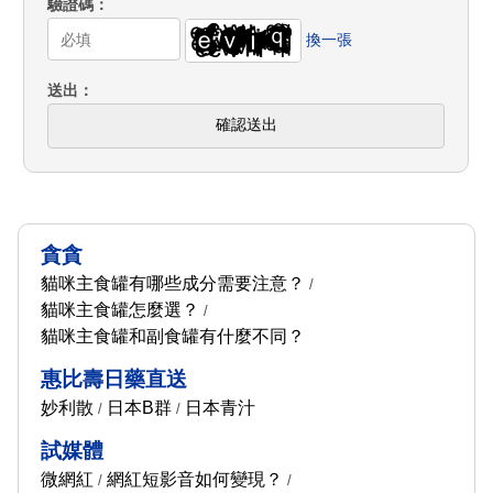
驗證碼
換一張
送出
確認送出
貪貪
貓咪主食罐有哪些成分需要注意？
/
貓咪主食罐怎麼選？
/
貓咪主食罐和副食罐有什麼不同？
惠比壽日藥直送
妙利散
日本B群
日本青汁
/
/
試媒體
微網紅
網紅短影音如何變現？
/
/