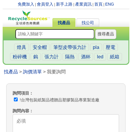
免費加入
會員登入
新手上路
產業資訊
首頁
ENG
|
|
|
|
|
找產品
找公司
搜尋產品
燈具
安全帽
筆型皮帶張力計
pla
壓電
粉碎機
鎢
張力計
隔熱
酒杯
led
紙箱
找產品
>
詢價清單
> 我要詢問
詢問項目
!台灣包裝紙製品禮贈品塑膠製品專業製造廠
詢問內容