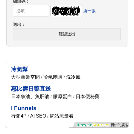
驗證碼
換一張
送出
確認送出
冷氣幫
大型商業空間
冷氣團購
洗冷氣
/
/
惠比壽日藥直送
日本魚油、魚肝油
膠原蛋白
日本便秘藥
/
/
I Funnels
行銷4P
AI SEO
網站流量看
/
/