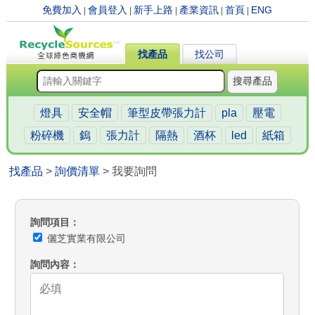
免費加入
會員登入
新手上路
產業資訊
首頁
ENG
|
|
|
|
|
找產品
找公司
搜尋產品
燈具
安全帽
筆型皮帶張力計
pla
壓電
粉碎機
鎢
張力計
隔熱
酒杯
led
紙箱
找產品
>
詢價清單
> 我要詢問
詢問項目
儷芝實業有限公司
詢問內容