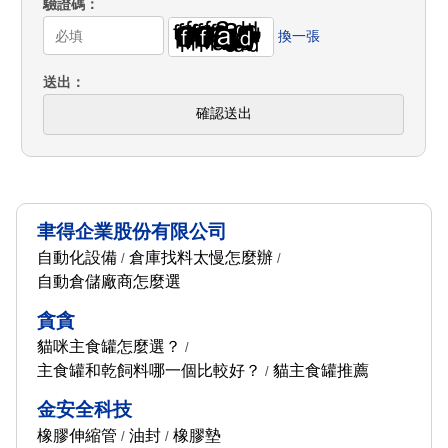
驗證碼
換一張
送出
確認送出
聿得企業股份有限公司
自動化設備
倉庫找料太慢怎麼辦
/
/
自動倉儲廠商怎麼選
貪貪
貓咪主食罐怎麼選？
/
主食罐和乾飼料哪一個比較好？
貓主食罐推薦
/
金安全科技
橡膠伸縮管
油封
橡膠墊
/
/