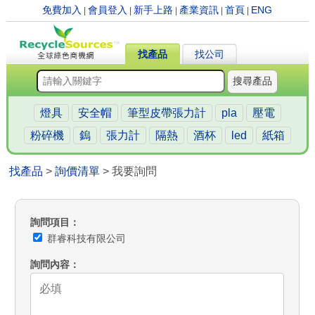
免費加入
會員登入
新手上路
產業資訊
首頁
ENG
|
|
|
|
|
找產品
找公司
搜尋產品
燈具
安全帽
筆型皮帶張力計
pla
壓電
粉碎機
鎢
張力計
隔熱
酒杯
led
紙箱
找產品
>
詢價清單
> 我要詢問
詢問項目
群睿科技有限公司
詢問內容