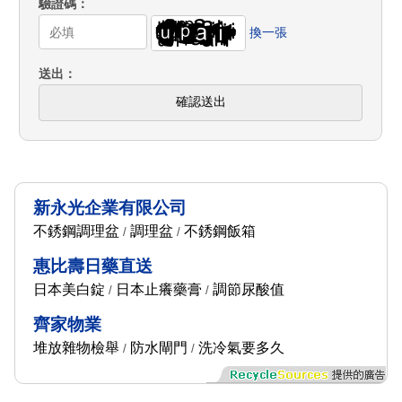
驗證碼
換一張
送出
確認送出
新永光企業有限公司
不銹鋼調理盆
調理盆
不銹鋼飯箱
/
/
惠比壽日藥直送
日本美白錠
日本止癢藥膏
調節尿酸值
/
/
齊家物業
堆放雜物檢舉
防水閘門
洗冷氣要多久
/
/