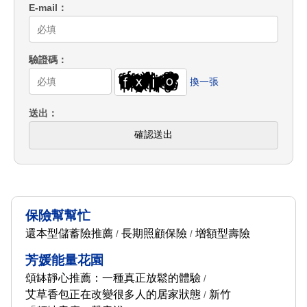
E-mail
驗證碼
換一張
送出
確認送出
保險幫幫忙
還本型儲蓄險推薦
長期照顧保險
增額型壽險
/
/
芳媛能量花園
頌缽靜心推薦：一種真正放鬆的體驗
/
艾草香包正在改變很多人的居家狀態
新竹
/