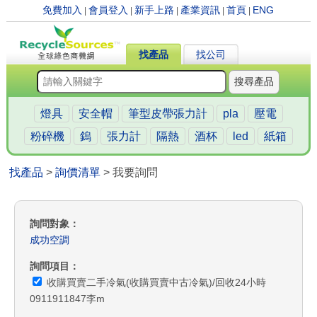
免費加入
會員登入
新手上路
產業資訊
首頁
ENG
|
|
|
|
|
找產品
找公司
搜尋產品
燈具
安全帽
筆型皮帶張力計
pla
壓電
粉碎機
鎢
張力計
隔熱
酒杯
led
紙箱
找產品
>
詢價清單
> 我要詢問
詢問對象
成功空調
詢問項目
收購買賣二手冷氣(收購買賣中古冷氣)/回收24小時
0911911847李m