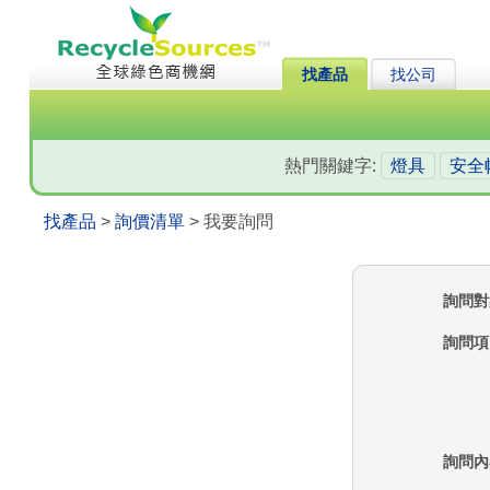
找產品
找公司
熱門關鍵字:
燈具
安全
找產品
>
詢價清單
> 我要詢問
詢問對
詢問項
詢問內