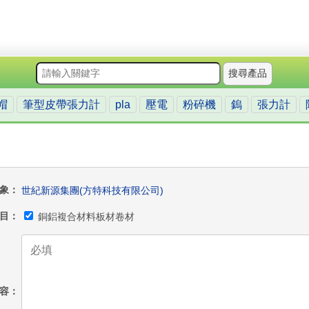
搜尋產品
帽
筆型皮帶張力計
pla
壓電
粉碎機
鎢
張力計
象
世紀新源集團(方特科技有限公司)
目
銅鋁複合材料板材卷材
容