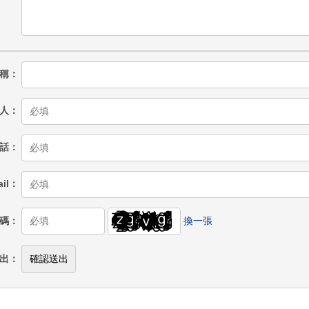
稱
人
話
il
碼
換一張
出
確認送出