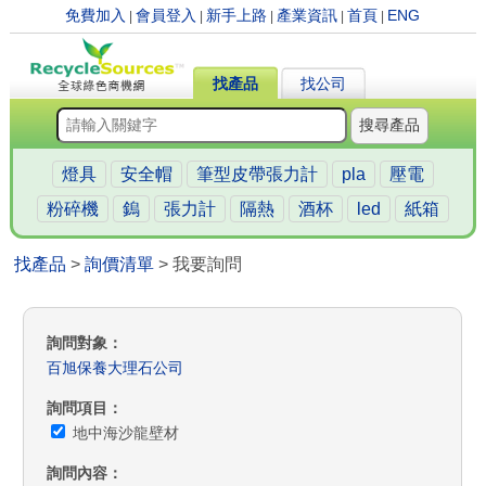
免費加入
會員登入
新手上路
產業資訊
首頁
ENG
|
|
|
|
|
找產品
找公司
搜尋產品
燈具
安全帽
筆型皮帶張力計
pla
壓電
粉碎機
鎢
張力計
隔熱
酒杯
led
紙箱
找產品
>
詢價清單
> 我要詢問
詢問對象
百旭保養大理石公司
詢問項目
地中海沙龍壁材
詢問內容