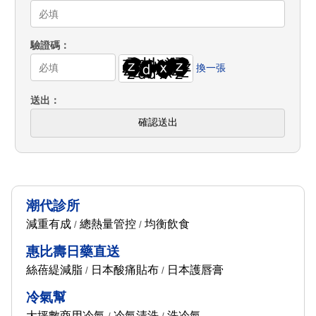
驗證碼
換一張
送出
確認送出
潮代診所
減重有成
總熱量管控
均衡飲食
/
/
惠比壽日藥直送
絲蓓緹減脂
日本酸痛貼布
日本護唇膏
/
/
冷氣幫
大坪數商用冷氣
冷氣清洗
洗冷氣