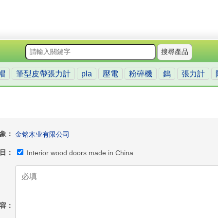
搜尋產品
帽
筆型皮帶張力計
pla
壓電
粉碎機
鎢
張力計
象
金铭木业有限公司
目
Interior wood doors made in China
容