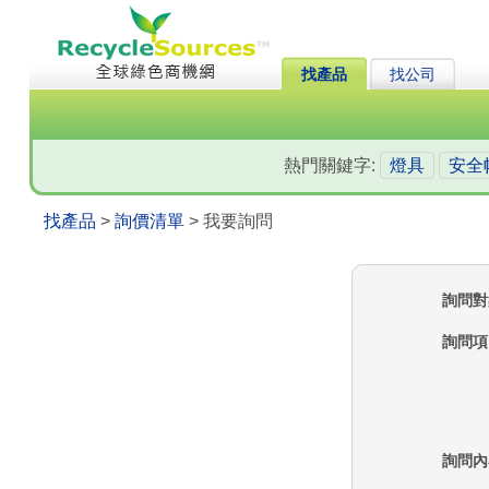
找產品
找公司
熱門關鍵字:
燈具
安全
找產品
>
詢價清單
> 我要詢問
詢問對
詢問項
詢問內