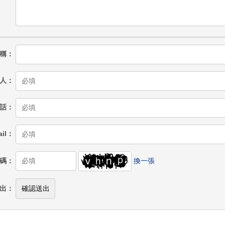
稱
人
話
il
碼
換一張
出
確認送出