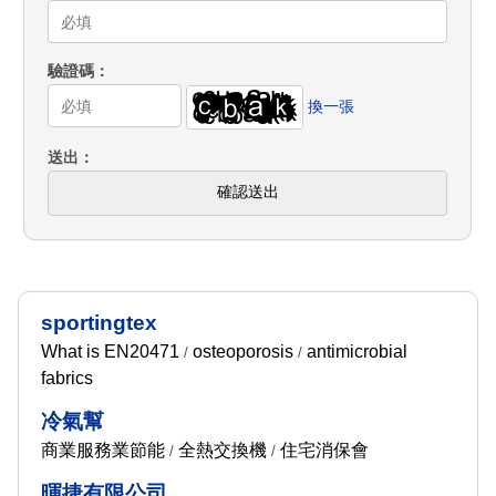
驗證碼
換一張
送出
確認送出
sportingtex
What is EN20471
osteoporosis
antimicrobial
/
/
fabrics
冷氣幫
商業服務業節能
全熱交換機
住宅消保會
/
/
暉捷有限公司