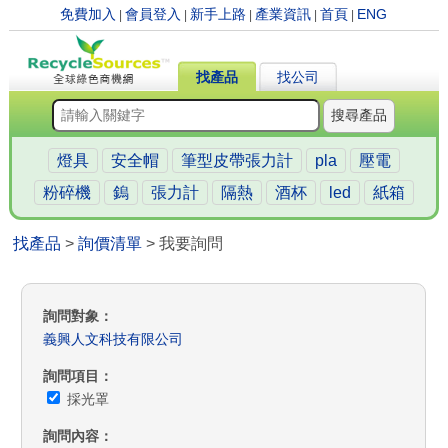
免費加入
會員登入
新手上路
產業資訊
首頁
ENG
|
|
|
|
|
找產品
找公司
搜尋產品
燈具
安全帽
筆型皮帶張力計
pla
壓電
粉碎機
鎢
張力計
隔熱
酒杯
led
紙箱
找產品
>
詢價清單
> 我要詢問
詢問對象
義興人文科技有限公司
詢問項目
採光罩
詢問內容