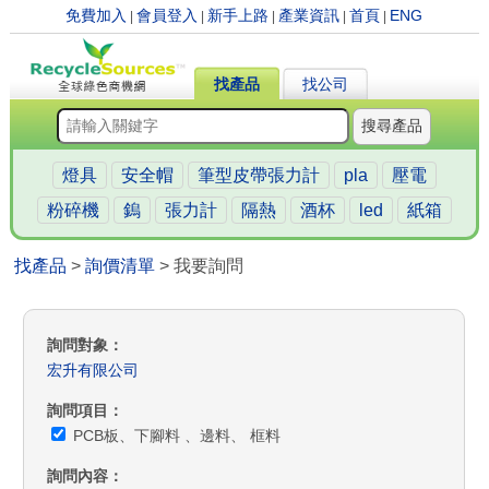
免費加入
會員登入
新手上路
產業資訊
首頁
ENG
|
|
|
|
|
找產品
找公司
搜尋產品
燈具
安全帽
筆型皮帶張力計
pla
壓電
粉碎機
鎢
張力計
隔熱
酒杯
led
紙箱
找產品
>
詢價清單
> 我要詢問
詢問對象
宏升有限公司
詢問項目
PCB板、下腳料 、邊料、 框料
詢問內容