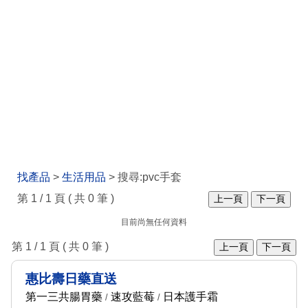
找產品
>
生活用品
> 搜尋:pvc手套
第 1 / 1 頁 ( 共 0 筆 )
上一頁
下一頁
目前尚無任何資料
第 1 / 1 頁 ( 共 0 筆 )
上一頁
下一頁
惠比壽日藥直送
第一三共腸胃藥
速攻藍莓
日本護手霜
/
/