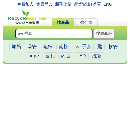
免費加入
會員登入
新手上路
產業資訊
首頁
ENG
|
|
|
|
|
找產品
找公司
搜尋產品
旅館
吸管
鐘錶
南投
pvc手套
匙
軟管
hdpe
台北
內膽
LED
統領