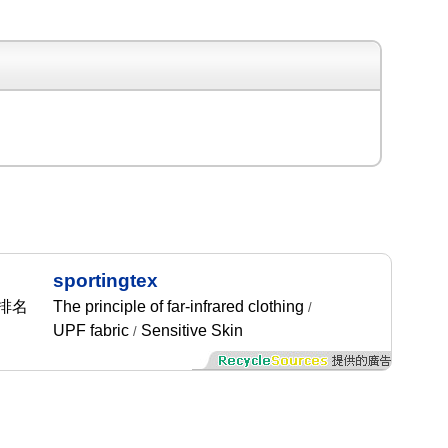
sportingtex
排名
The principle of far-infrared clothing
/
UPF fabric
Sensitive Skin
/