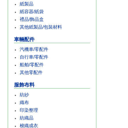
紙製品
紙容器/紙袋
禮品/飾品盒
其他紙製品/包裝材料
車輛配件
汽機車/零配件
自行車/零配件
船舶/零配件
其他零配件
服飾布料
紡紗
織布
印染整理
紡織品
梭織成衣