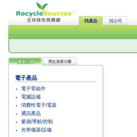
找產品
找公司
電子產品
電子零組件
電腦設備
消費性電子/電器
通訊產品
量測/導航/控制
光學儀器/設備