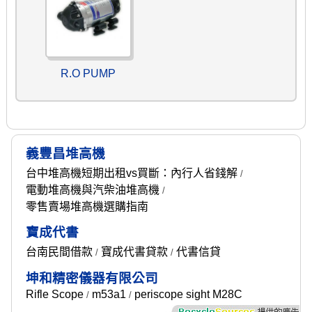
R.O PUMP
義豐昌堆高機
台中堆高機短期出租vs買斷：內行人省錢解
/
電動堆高機與汽柴油堆高機
/
零售賣場堆高機選購指南
寶成代書
台南民間借款
寶成代書貸款
代書信貸
/
/
坤和精密儀器有限公司
Rifle Scope
m53a1
periscope sight M28C
/
/