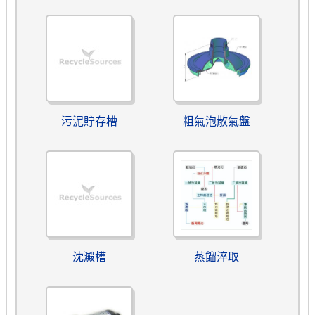
污泥貯存槽
粗氣泡散氣盤
沈澱槽
蒸餾淬取