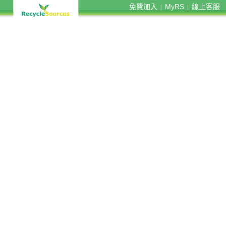
免費加入
MyRS
線上客服
|
|