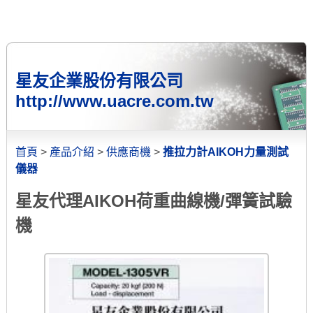
星友企業股份有限公司
http://www.uacre.com.tw
首頁
>
產品介紹
>
供應商機
>
推拉力計AIKOH力量測試
儀器
星友代理AIKOH荷重曲線機/彈簧試驗
機