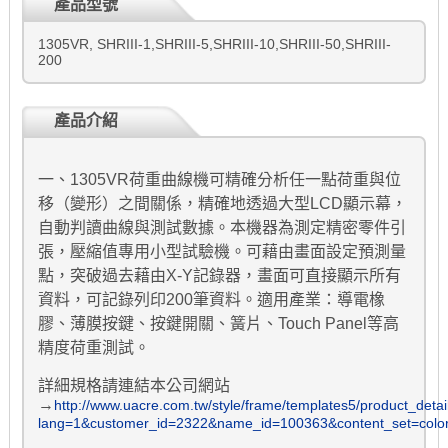
產品型號
1305VR, SHRIII-1,SHRIII-5,SHRIII-10,SHRIII-50,SHRIII-
200
產品介紹
一、1305VR荷重曲線機可精確分析任一點荷重與位
移（變形）之間關係，精確地透過大型LCD顯示幕，
自動判讀曲線與測試數據。本機器為測定精密零件引
張，壓縮值專用小型試驗機。可藉由畫面設定預測量
點，突破過去藉由X-Y記錄器，畫面可直接顯示所有
資料，可記錄列印200筆資料。適用產業：導電橡
膠、薄膜按鍵、按鍵開關、簧片、Touch Panel等高
精度荷重測試。
詳細規格請連結本公司網站
→
http://www.uacre.com.tw/style/frame/templates5/product_detai
lang=1&customer_id=2322&name_id=100363&content_set=colo