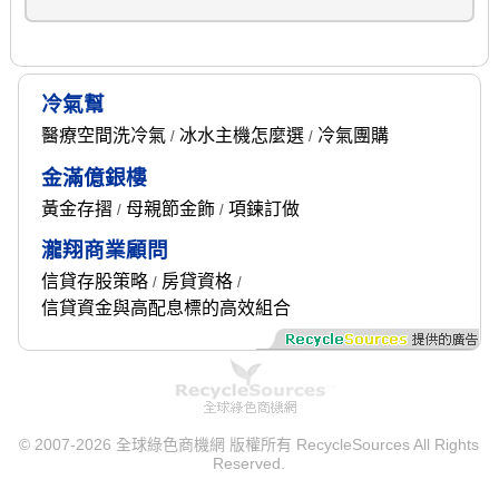
冷氣幫
醫療空間洗冷氣
冰水主機怎麼選
冷氣團購
/
/
金滿億銀樓
黃金存摺
母親節金飾
項鍊訂做
/
/
瀧翔商業顧問
信貸存股策略
房貸資格
/
/
信貸資金與高配息標的高效組合
© 2007-2026 全球綠色商機網 版權所有 RecycleSources All Rights
Reserved.