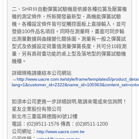
二、SHRⅢ自動彈簧試驗機是依據各種拉簧及壓簧複
雜的測定條件，所新開發最新型、高機能彈簧試驗
機。各種設定條件皆可從觸控面板上直接輸入，並可
登錄100件品名項目。同時在測量時，畫面可同步輸
出測量數據與曲線變化關係圖。測量有一般之彈簧試
型式及依據設定荷重值測量彈簧長度，共可分10段測
量，另有高荷重功能的桌上型及落地型的彈簧試驗機
機種。
詳細規格請連結本公司網站
→
http://www.uacre.com.tw/style/frame/templates5/product_detai
lang=1&customer_id=2322&name_id=100363&content_set=colo
如須本公司更進一步詳細說明,敬請來電或來信詢問！
星友企業股份有限公司
新北市三重區興德路90號12樓
電話：(02)8511-1576 傳真：(02)8511-1200
公司網址：
http://www.uacre.com.tw
公司信箱：
sales4@uacre.com.tw