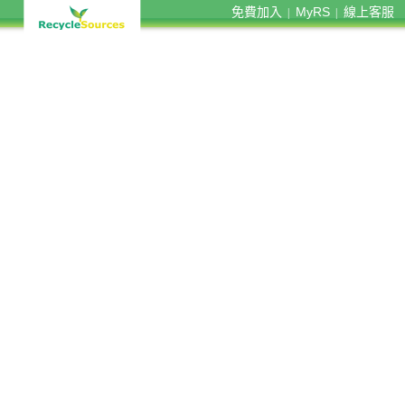
免費加入
MyRS
線上客服
|
|