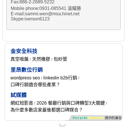
Fax:886-2-2689-5232
Mobile phone:0931-085541 溫耀勝
E-mail:sammi.wen@msa.hinet.net
Skype:iverson6123
金安全科技
真空吸盤
天然橡膠
包紗管
/
/
里昂數位行銷
wordpress seo
linkedin b2b行銷
/
/
口碑行銷適合哪些產業？
試媒體
網紅短影音
2026 餐廳行銷與口碑轉型3大關鍵
/
/
為什麼多數店家最後都選口碑媒合？