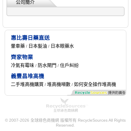
公司簡介
惠比壽日藥直送
暈車藥
日本髮油
日本眼藥水
/
/
齊家物業
冷氣有霉味
防水閘門
住戶糾紛
/
/
義豐昌堆高機
二手堆高機購買
堆高機噸數
如何安全操作堆高機
/
/
© 2007-2026 全球綠色商機網 版權所有 RecycleSources All Rights
Reserved.