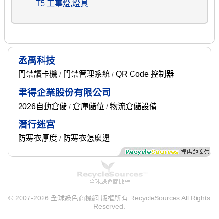
T5 工事燈,燈具
丞禹科技
門禁讀卡機
門禁管理系統
QR Code 控制器
/
/
聿得企業股份有限公司
2026自動倉儲
倉庫儲位
物流倉儲設備
/
/
潛行迷宮
防寒衣厚度
防寒衣怎麼選
/
© 2007-2026 全球綠色商機網 版權所有 RecycleSources All Rights
Reserved.