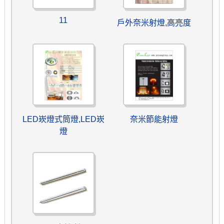
11
戶外奈米射燈,高亮度
LED崁燈式筒燈,LED崁
奈米節能射燈
燈