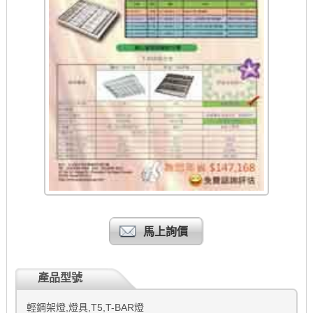
馬上詢價
產品型號
輕鋼架燈,燈具,T5,T-BAR燈