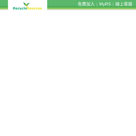
免費加入
MyRS
線上客服
|
|