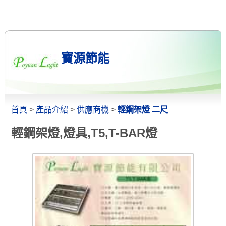
寶源節能
首頁
>
產品介紹
>
供應商機
>
輕鋼架燈 二尺
輕鋼架燈,燈具,T5,T-BAR燈