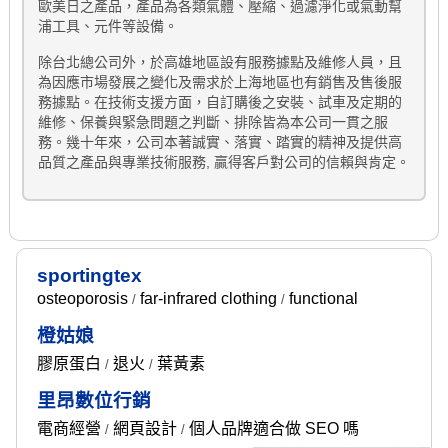
歐美日之產品，產品為各類氣體、壓縮、過濾淨化或氣動幫
浦工具、元件等設備。
除台北總公司外，於高雄地區設有服務據點及維修人員，且
為因應市場發展之變化及需求於上海地區也有銷售及售後服
務據點。在技術支援方面，自訂購後之安裝、試車及定期的
維修、保養與緊急問題之判斷、排除皆為本公司一貫之服
務。幾十年來，公司本著誠實、落實、踏實的精神及提供高
品質之產品與專業技術服務, 贏得客戶對公司的信賴與肯定。
sportingtex
osteoporosis
far-infrared clothing
functional
/
/
橙姑娘
膠原蛋白
退火
葉黃素
/
/
里昂數位行銷
電商經營
網頁設計
個人品牌適合做 SEO 嗎
/
/