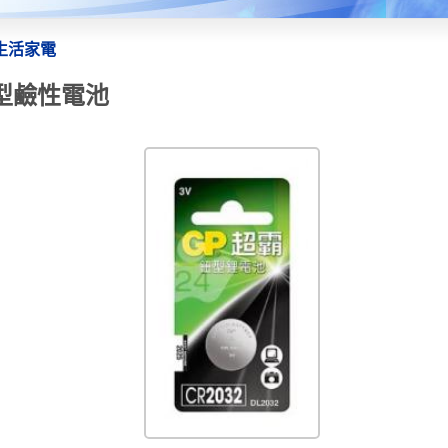
生活家電
鈕型鹼性電池