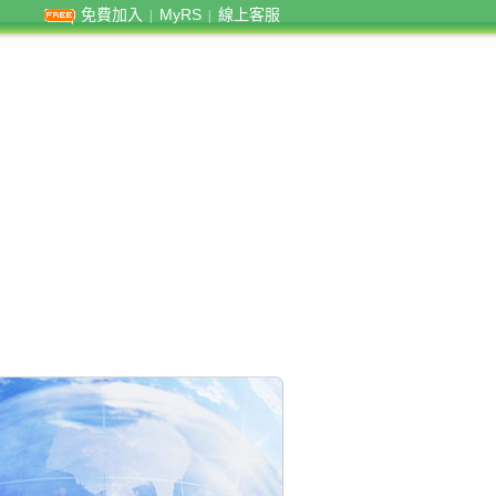
免費加入
MyRS
線上客服
|
|