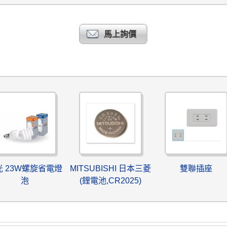
馬上詢價
光 23W螺旋省電燈
MITSUBISHI 日本三菱
雙聯插座
泡
(鋰電池,CR2025)