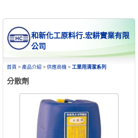
和新化工原料行.宏耕實業有限
公司
首頁
>
產品介紹
>
供應商機
>
工業用清潔系列
分散劑