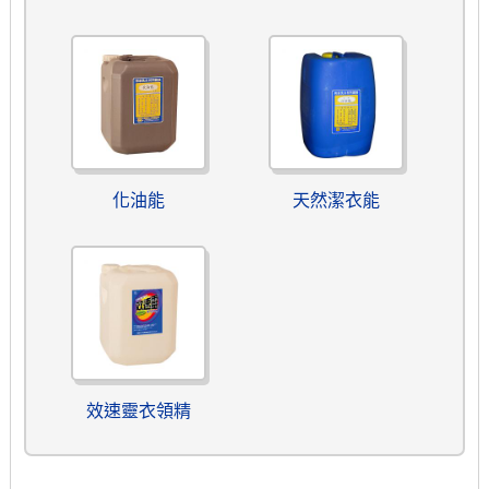
化油能
天然潔衣能
效速靈衣領精