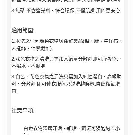
維彈性,清新怡人的香味,使您的客人穿的更健康舒適
3.無磷,不含螢光劑、符合環保,不傷肌膚,用的更安心
適用範圍:
1.水洗之任何顏色衣物與纖維製品(棉、麻、牛仔布、
人造絲、化學纖維)
2.深色衣物之清洗只需加入適量分散劑即可,不褪色、
不縮水、不鬆弛
3.白色、花色衣物之清洗只需加入純性潔白、高級助
劑、分散劑,即可使衣服色彩越洗越鮮艷,自然釋氧增
白.
注意事項:
白色衣物深層汙垢、領垢、黃斑可浸泡約五小