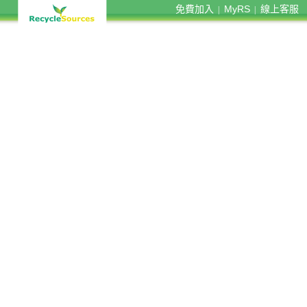
免費加入
MyRS
線上客服
|
|