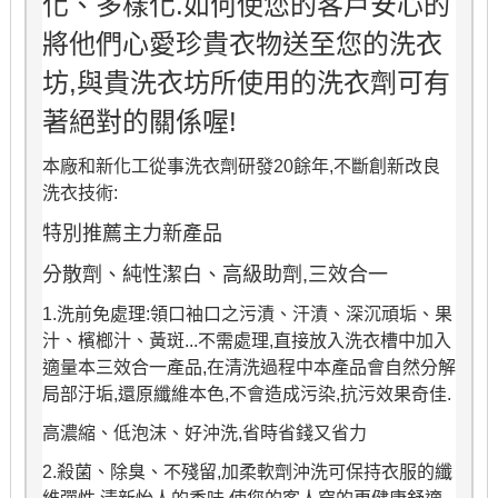
化、多樣化.如何使您的客戶安心的
將他們心愛珍貴衣物送至您的洗衣
坊,與貴洗衣坊所使用的洗衣劑可有
著絕對的關係喔!
本廠和新化工從事洗衣劑研發20餘年,不斷創新改良
洗衣技術:
特別推薦主力新產品
分散劑、純性潔白、高級助劑,三效合一
1.洗前免處理:領口袖口之污漬、汗漬、深沉頑垢、果
汁、檳榔汁、黃斑...不需處理,直接放入洗衣槽中加入
適量本三效合一產品,在清洗過程中本產品會自然分解
局部汙垢,還原纖維本色,不會造成污染,抗污效果奇佳.
高濃縮、低泡沫、好沖洗,省時省錢又省力
2.殺菌、除臭、不殘留,加柔軟劑沖洗可保持衣服的纖