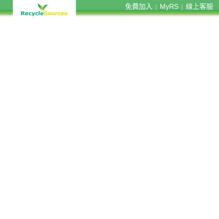
免費加入
MyRS
線上客服
|
|