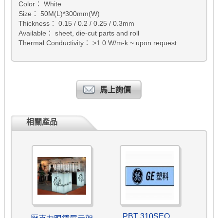
Color： White
Size： 50M(L)*300mm(W)
Thickness： 0.15 / 0.2 / 0.25 / 0.3mm
Available： sheet, die-cut parts and roll
Thermal Conductivity： >1.0 W/m-k ~ upon request
馬上詢價
相關產品
PBT 310SEO