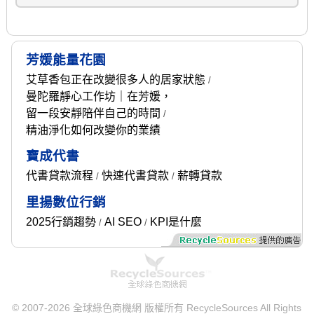
芳媛能量花園
艾草香包正在改變很多人的居家狀態
/
曼陀羅靜心工作坊｜在芳媛，
留一段安靜陪伴自己的時間
/
精油淨化如何改變你的業績
寶成代書
代書貸款流程
快速代書貸款
薪轉貸款
/
/
里揚數位行銷
2025行銷趨勢
AI SEO
KPI是什麼
/
/
© 2007-2026 全球綠色商機網 版權所有 RecycleSources All Rights