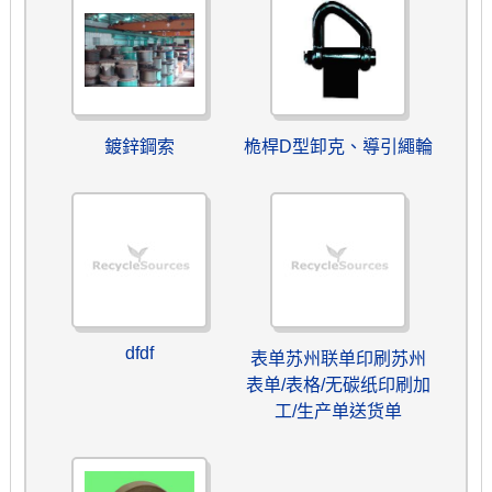
鍍鋅鋼索
桅桿D型卸克、導引繩輪
dfdf
表单苏州联单印刷苏州
表单/表格/无碳纸印刷加
工/生产单送货单