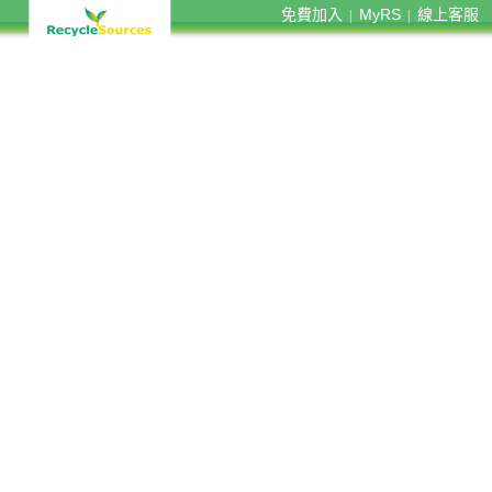
免費加入
MyRS
線上客服
|
|