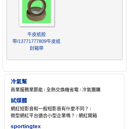
牛皮纸胶
带/13771777809牛皮纸
封箱带
冷氣幫
商業服務業節能
全熱交換機省電
冷氣團購
/
/
試媒體
網紅短影音和一般短影音有什麼不同？
/
微型網紅平台適合小型企業嗎？
網紅開箱
/
sportingtex