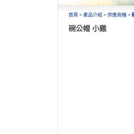
首頁
>
產品介紹
>
供應商機
>
碗公帽 小雞