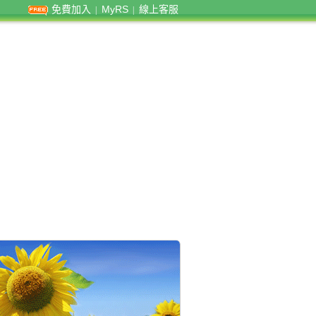
免費加入
MyRS
線上客服
|
|