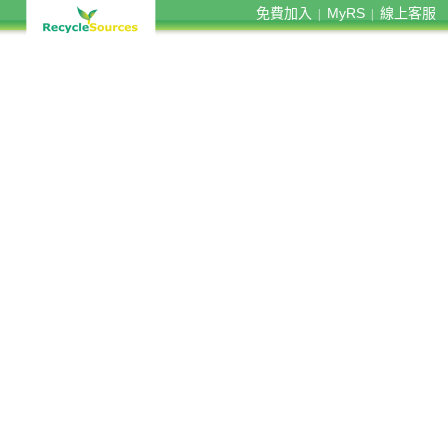
免費加入
MyRS
線上客服
|
|