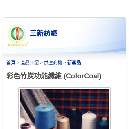
三新紡織
首頁
>
產品介紹
>
供應商機
>
新產品
彩色竹炭功能纖維 (ColorCoal)