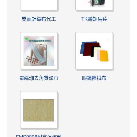
雙面針織布代工
TK轉矩馬達
畢綠珈去角質澡巾
眼鏡擦拭布