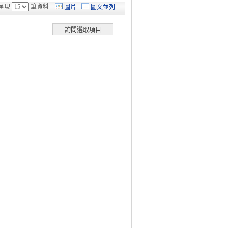
呈現
筆資料
圖片
圖文並列