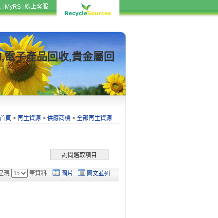
入
|
MyRS
|
線上客服
物,電子產品回收,貴金屬回
首頁
>
再生資源
>
供應商機
>
全部再生資源
呈現
筆資料
圖片
圖文並列