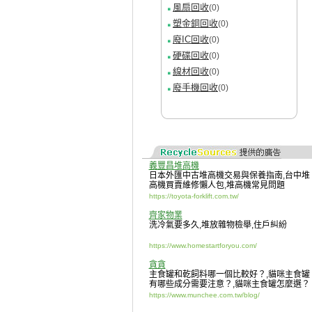
風扇回收
(0)
塑金銅回收
(0)
廢IC回收
(0)
硬碟回收
(0)
線材回收
(0)
廢手機回收
(0)
義豐昌堆高機
日本外匯中古堆高機交易與保養指南
,
台中堆
高機買賣維修懶人包
,
堆高機常見問題
https://toyota-forklift.com.tw/
齊家物業
洗冷氣要多久
,
堆放雜物檢舉
,
住戶糾紛
https://www.homestartforyou.com/
貪貪
主食罐和乾飼料哪一個比較好？
,
貓咪主食罐
有哪些成分需要注意？
,
貓咪主食罐怎麼選？
https://www.munchee.com.tw/blog/