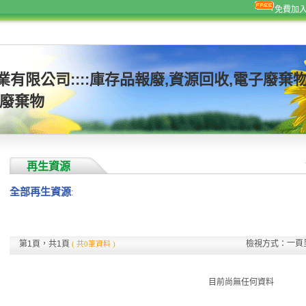
免費加
業有限公司::::庫存品報廢,資源回收,電子廢棄
子廢棄物
再生資源
全部再生資源
:
一頁
第1頁，共1頁
檢視方式：
( 共0筆資料 )
目前尚無任何資料