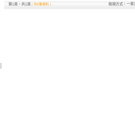
一頁
第1頁，共1頁
檢視方式：
( 共0筆資料 )