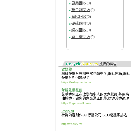
風扇回收
(0)
塑金銅回收
(0)
廢IC回收
(0)
硬碟回收
(0)
線材回收
(0)
廢手機回收
(0)
試媒體
網紅短影音有哪些常見類型？
,
網紅開箱
,
網紅
短影音如何變現？
https://kol-trymedia.tw
芳媛能量花園
艾草香包正在改變很多人的居家狀態
,
善用精
油擴香，讓你的家充滿正能量
,
頌缽芳香調理
https://fypureself.com/
Posty AI
社群內容創作
,
AI 行銷公司
,
SEO關鍵字排名
https://posty.tw/