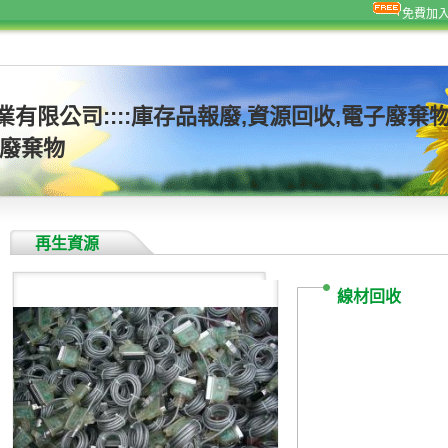
免費加
業有限公司::::庫存品報廢,資源回收,電子廢棄
子廢棄物
再生資源
線材回收