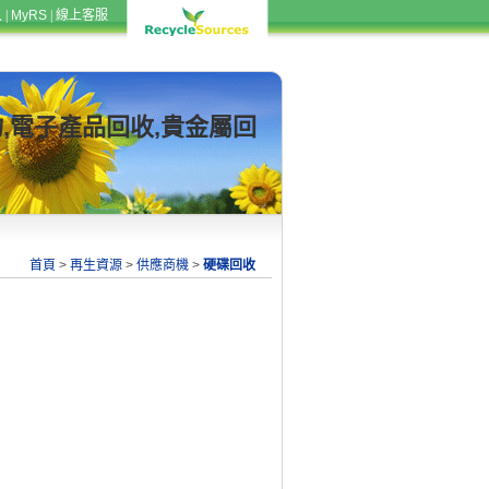
入
|
MyRS
|
線上客服
物,電子產品回收,貴金屬回
首頁
>
再生資源
>
供應商機
>
硬碟回收