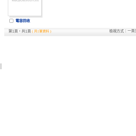
電容回收
一頁
第1頁，共1頁
檢視方式：
( 共1筆資料 )