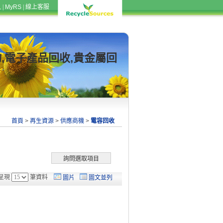
入
|
MyRS
|
線上客服
物,電子產品回收,貴金屬回
首頁
>
再生資源
>
供應商機
>
電容回收
呈現
筆資料
圖片
圖文並列