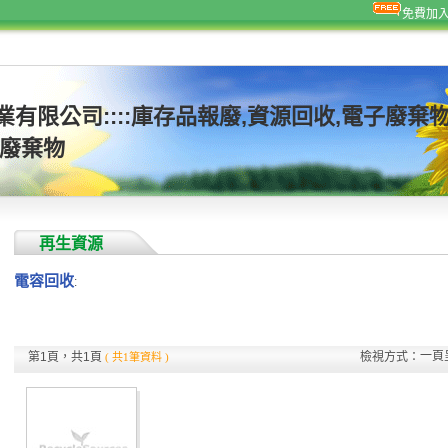
免費加
業有限公司::::庫存品報廢,資源回收,電子廢棄
子廢棄物
再生資源
電容回收
:
一頁
第1頁，共1頁
檢視方式：
( 共1筆資料 )