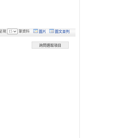
呈現
筆資料
圖片
圖文並列