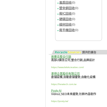
風扇回收
(0)
塑金銅回收
(0)
廢IC回收
(0)
硬碟回收
(0)
線材回收
(0)
廢手機回收
(0)
普賽克整合行銷
南部cf廣告公司
,
整合行銷
,
品牌設計
https://www.lelekcreative.com/
聿得企業股份有限公司
倉儲設備
,
自動倉儲優勢
,
自動化設備
https://hewtech.com.tw
Posty AI
Vidnoz
,
SEO未來趨勢
,
社群內容創作
https://posty.tw/