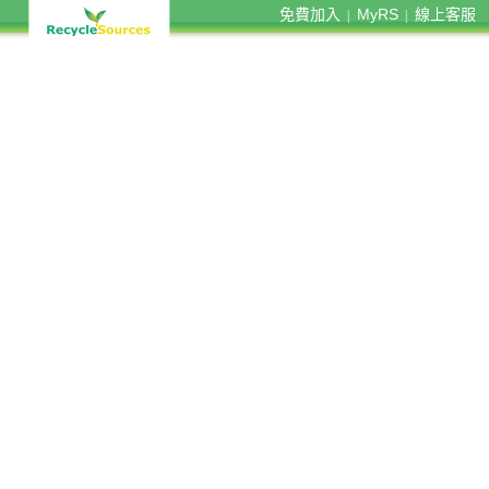
免費加入
MyRS
線上客服
|
|