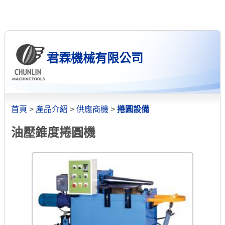
君霖機械有限公司
首頁
>
產品介紹
>
供應商機
>
捲圓設備
油壓錐度捲圓機