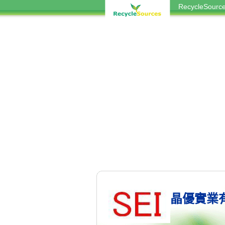
RecycleSou
晶優實業