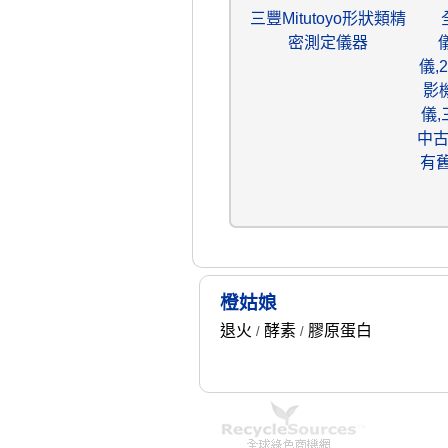
三豐Mitutoyo形狀類精
密測定儀器
儀,
影
儀
中
有
橙姑娘
退火
酵素
膠原蛋白
/
/