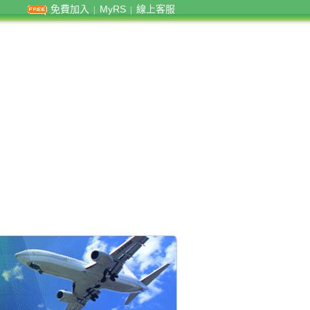
免費加入
MyRS
線上客服
|
|