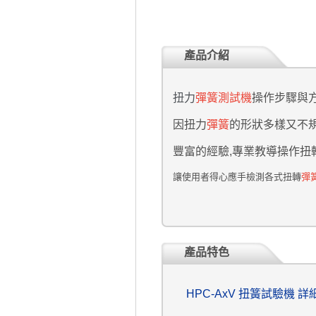
產品介紹
扭力
彈簧測試機
操作步驟與
因扭力
彈簧
的形狀多樣又不規
豐富的經驗,
專業
教導操作
扭
讓使用者
得心應手檢測各式扭轉
彈
產品特色
HPC-AxV 扭簧試驗機 