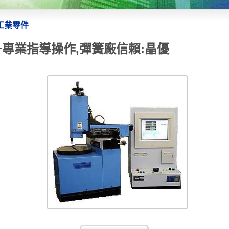
工業零件
一專業指導操作,彈簧廠信賴:晶優