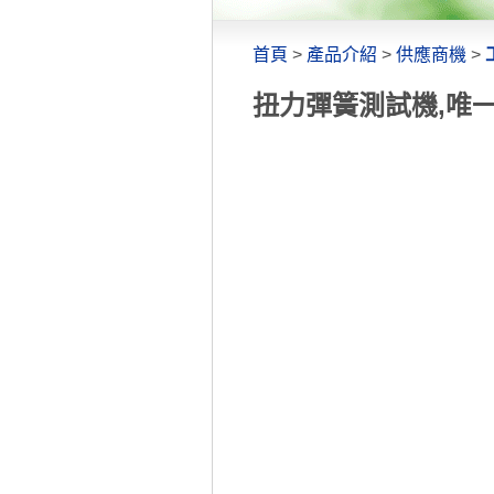
首頁
>
產品介紹
>
供應商機
>
扭力彈簧測試機,唯