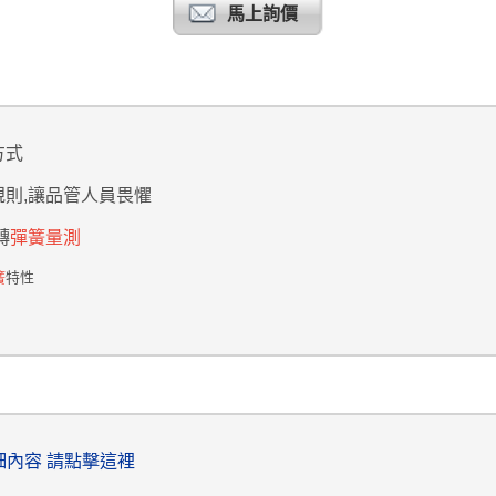
馬上詢價
方式
則,
讓品管人員畏懼
轉
彈簧量測
簧
特性
詳細內容 請點擊這裡