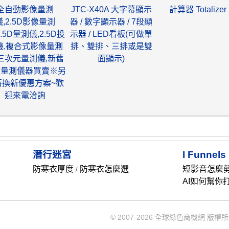
全自動影像量測
JTC-X40A 大字幕顯示
計算器 Totalizer
儀,2.5D影像量測
器 / 數字顯示器 / 7段顯
2.5D量測儀,2.5D投
示器 / LED看板(可做單
機,複合式影像量測
排、雙排、三排或是雙
,三次元量測儀,新舊
面顯示)
古量測儀器買賣※另
舊換新優惠方案~歡
迎來電洽詢
潛行迷宮
I Funnels
防寒衣厚度
防寒衣怎麼選
短影音怎麼
/
AI如何幫你
© 2007-2026 全球綠色商機網 版權所有 Rec