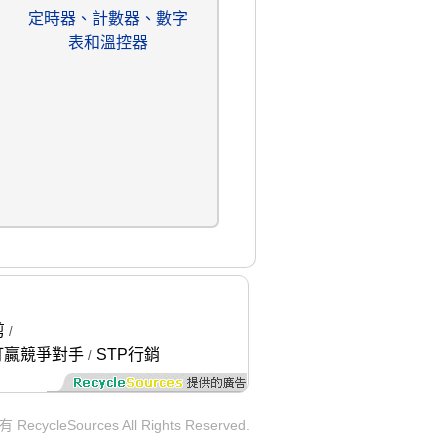
定時器、計數器、數字
表和溫控器
剪
/
打贏競爭對手
STP行銷
/
ycleSources All Rights Reserved.