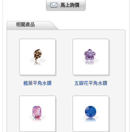
馬上詢價
相關產品
楓葉平角水鑽
五瓣花平角水鑽