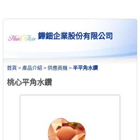
鏵鈿企業股份有限公司
首頁
>
產品介紹
>
供應商機
>
半平角水鑽
桃心平角水鑽