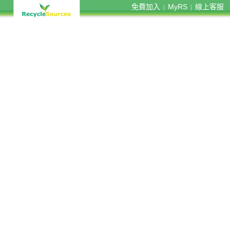
免費加入
MyRS
線上客服
|
|