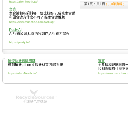
https://allon4teeth.tw/
第1頁，共1頁
( 共0筆資料 )
貪貪
主食罐和乾飼料哪一個比較好？
,
貓咪主食罐
和副食罐有什麼不同？
,
貓主食罐推薦
https://www.munchee.com.tw/blog/
Posty AI
AI 行銷公司
,
社群內容創作
,
AI行銷力課程
https://posty.tw/
陳俊岳牙醫師團隊
貪貪
微創植牙
,
all on 4 假牙材質
,
植體系統
主食罐和乾飼料哪
和副食罐有什麼不
https://allon4teeth.tw/
https://www.munchee.c