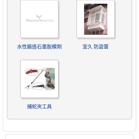
水性鍛造石墨脫模劑
宜久 防盜窗
捕蛇夾工具