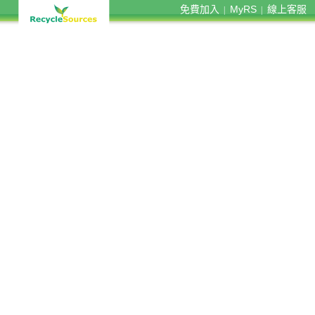
免費加入
MyRS
線上客服
|
|