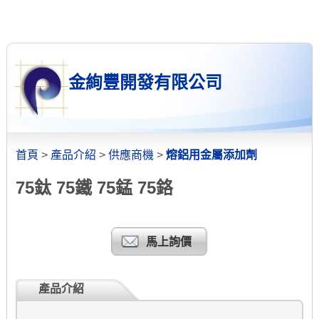
金絢豐開發有限公司
首頁
>
產品介紹
>
供應商機
>
熔鋁用金屬添加劑
75鈦 75鐵 75錳 75鉻
馬上詢價
產品介紹