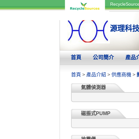
RecycleSou
源理科
首頁
公司簡介
產品
首頁
>
產品介紹
>
供應商機
>
氣體偵測器
磁振式PUMP