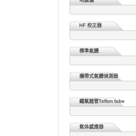
地震儀
HF 校正器
標準氣體
攜帶式氣體偵測器
鐵氟龍管Teflon tube
氣体感應器