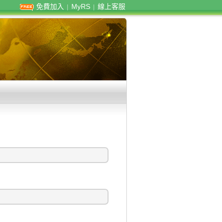
免費加入
MyRS
線上客服
|
|