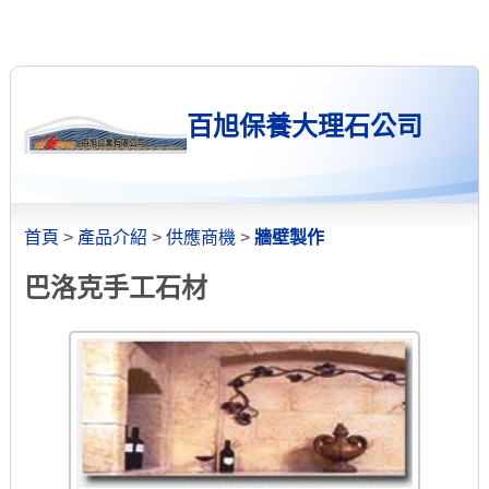
百旭保養大理石公司
首頁
>
產品介紹
>
供應商機
>
牆壁製作
巴洛克手工石材