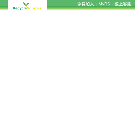
免費加入
MyRS
線上客服
|
|