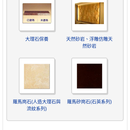
大理石保養
天然砂岩、浮雕仿雕天
然砂岩
羅馬崗石(人造大理石與
羅馬矽崗石(石英系列)
流紋系列)