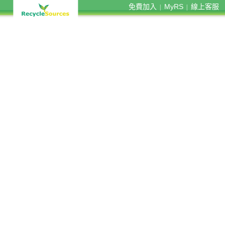
免費加入
MyRS
線上客服
|
|