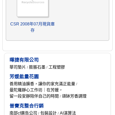
CSR 2008年07月現貨庫
存
暉捷有限公司
華司墊片
膨脹石墨
工程塑膠
/
/
芳媛能量花園
善用精油擴香，讓你的家充滿正能量
/
曼陀羅靜心工作坊｜在芳媛，
留一段安靜陪伴自己的時間
頌缽芳香調理
/
普賽克整合行銷
南部cf廣告公司
包裝設計
AI演算法
/
/