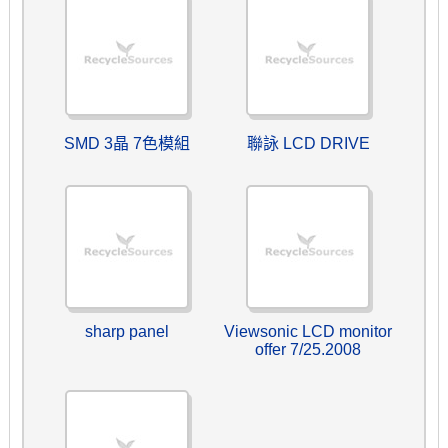
SMD 3晶 7色模組
聯詠 LCD DRIVE
sharp panel
Viewsonic LCD monitor
offer 7/25.2008