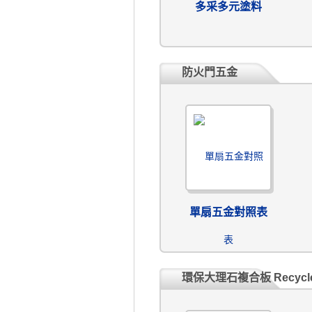
多采多元塗料
防火門五金
單扇五金對照表
環保大理石複合板 Recycle 