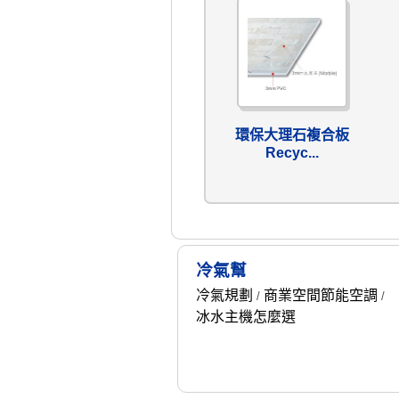
環保大理石複合板
Recyc...
冷氣幫
冷氣規劃
商業空間節能空調
/
/
冰水主機怎麼選