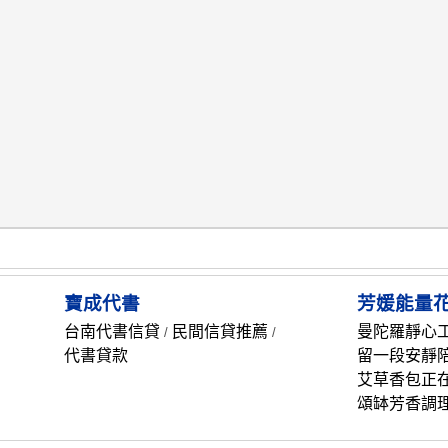
寶成代書
芳媛能量
台南代書信貸
民間信貸推薦
曼陀羅靜心
/
/
代書貸款
留一段安靜
艾草香包正
頌缽芳香調