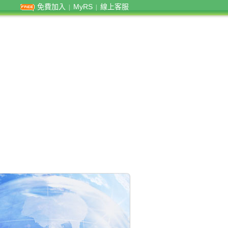
免費加入
MyRS
線上客服
|
|