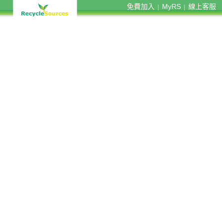
免費加入
MyRS
線上客服
|
|