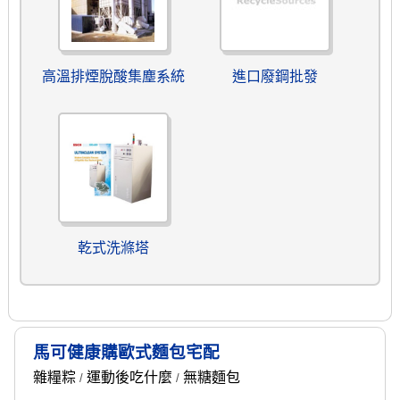
高溫排煙脫酸集塵系統
進口廢鋼批發
乾式洗滌塔
馬可健康購歐式麵包宅配
雜糧粽
運動後吃什麼
無糖麵包
/
/