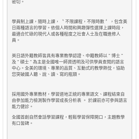
密切。
學員制上課，隨時上課，〝 不限課程，不限時數 〞，包含美
日兩種語言的學習。依個人時間和興趣彈性選擇上課時段，
最適合忙碌的現代人或各種程度之社會人士及在職進修人
員。
英日語外籍教師皆具有專業教學認證、中籍教師以 " 博士 "
及 " 碩士 " 為主是全國唯一師資透明及可供學員查閱的語言
中心。全美的環境、專業的品質、互動式的教學熱忱，協助
您突破國人聽、說、讀、寫的瓶頸。
採用國外專業教材，學習道地正統的專業語文、課程結束自
由參加能力檢測製作學習成長分析表 。 於課前亦可參與語言
能力健診。
全國首創自然會話學習課程，輕鬆學習保障開口，主題教學
有口皆碑。