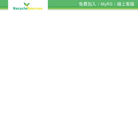
免費加入
MyRS
線上客服
|
|