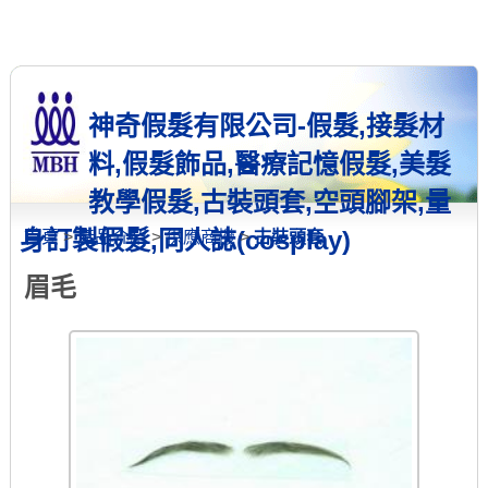
神奇假髮有限公司-假髮,接髮材
料,假髮飾品,醫療記憶假髮,美髮
教學假髮,古裝頭套,空頭腳架,量
身訂製假髮,同人誌(cosplay)
首頁
>
產品介紹
>
供應商機
>
古裝頭套
眉毛