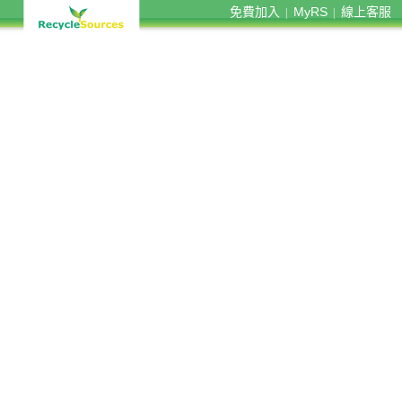
免費加入
MyRS
線上客服
|
|