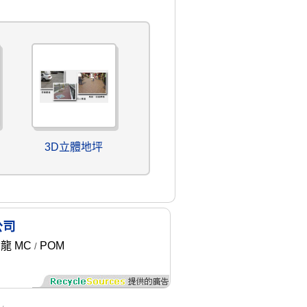
3D立體地坪
公司
龍 MC
POM
/