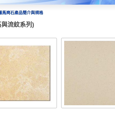
羅馬崗石產品簡介與規格
石與流紋系列)