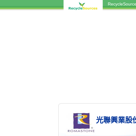
RecycleSou
光聯興業股