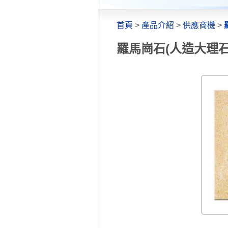
首頁
>
產品介紹
>
供應商機
>
羅馬崗石(人造大理