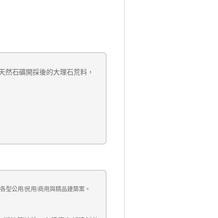
天然
石礦開採後的大理石荒料，
各型公用
/
民用
/
商用與精品建築案。