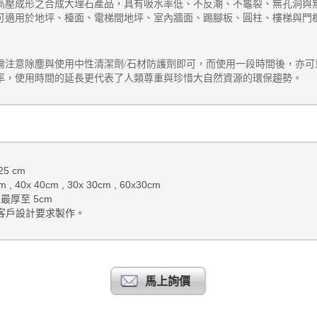
高壓成形之合成大理石產品，具有吸水率低、不反潮、不龜裂、
無孔洞與
可適用於
地坪、檯面、電梯間地坪、室內牆面、踢腳板、圓柱、樓梯與門
需注意除塵與使用中性清潔劑
/
石材防護劑即可，而使用一段時間後，亦可
率，使用時間的延長更代表了人類尊重與珍惜大自然資源的環保趨勢。
5 cm
 , 40x 40cm , 30x 30cm , 60x30cm
 - 最厚至 5cm
據客戶設計要求製作
。
馬上詢價