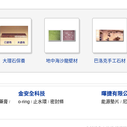
大理石保養
地中海沙龍壁材
巴洛克手工石材
金安全科技
暉捷有限
藥膏
o-ring
止水環
密封條
能源墊片
尼
/
/
/
/