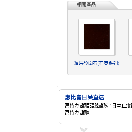
相關產品
羅馬矽崗石(石英系列)
惠比壽日藥直送
萬特力 護腰護膝護腕
日本止癢
/
萬特力 護膝