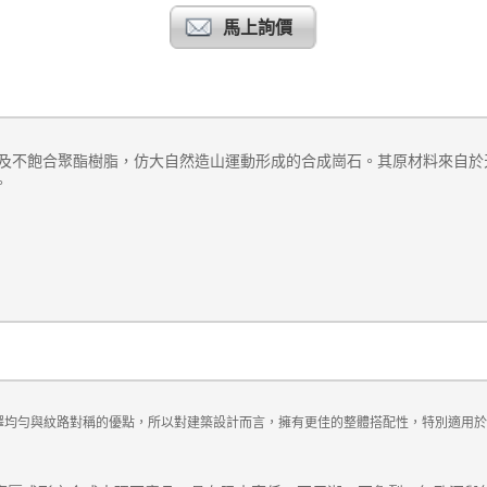
馬上詢價
及不飽合聚酯樹脂
，
仿大自然造山運動形成的合成崗石
。其原材料來自於
。
澤均勻與
紋路對稱的優點
，所以對建築設計而言，擁有更佳的整體搭配性，特別適用於