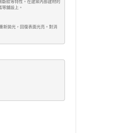
無斷紋
等特性。在建案內部建材的
檻等舖設上
。
重新拋光，回復表面光亮。對消