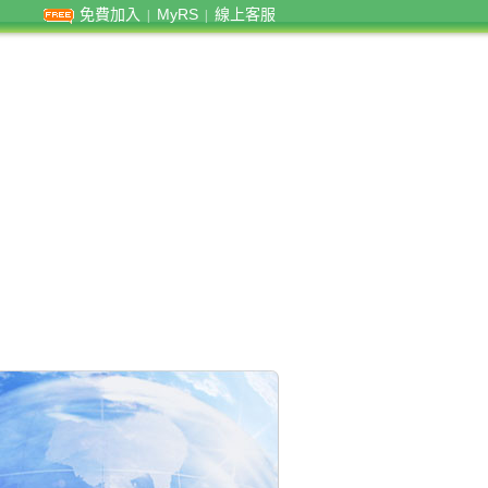
免費加入
MyRS
線上客服
|
|