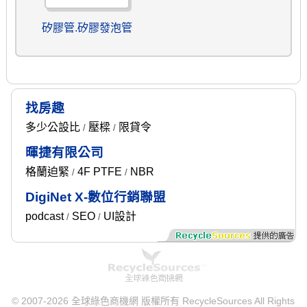
矽膠管.矽膠發泡管
找房趣
多少公設比
壓樑
限貸令
/
/
暉捷有限公司
格蘭迫緊
4F PTFE
NBR
/
/
DigiNet X-數位行銷聯盟
podcast
SEO
UI設計
/
/
© 2007-2026 全球綠色商機網 版權所有 RecycleSources All Rights