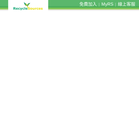
免費加入
MyRS
線上客服
|
|