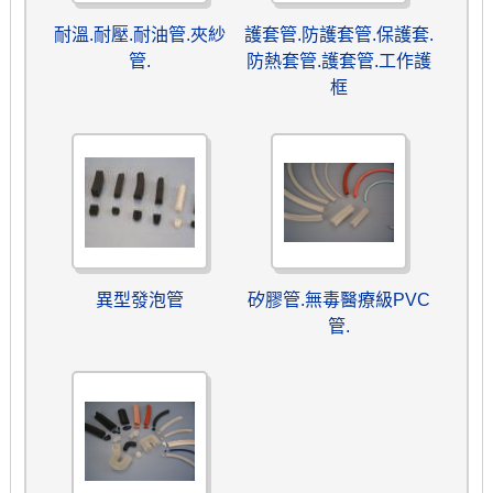
耐溫.耐壓.耐油管.夾紗
護套管.防護套管.保護套.
管.
防熱套管.護套管.工作護
框
異型發泡管
矽膠管.無毒醫療級PVC
管.