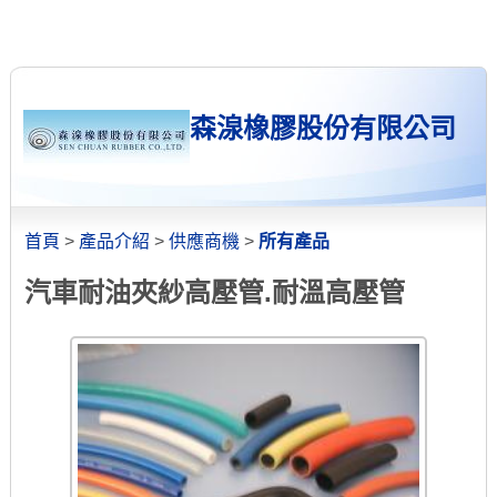
森湶橡膠股份有限公司
首頁
>
產品介紹
>
供應商機
>
所有產品
汽車耐油夾紗高壓管.耐溫高壓管