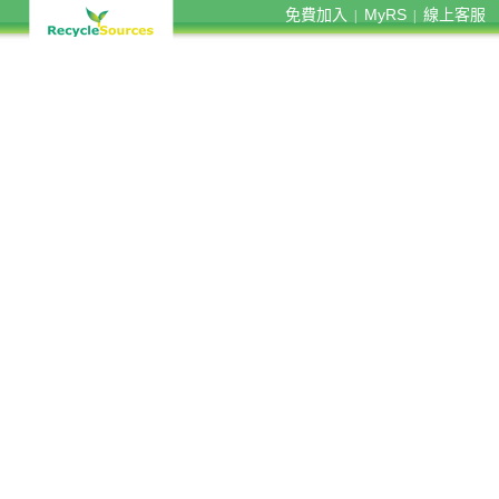
免費加入
MyRS
線上客服
|
|