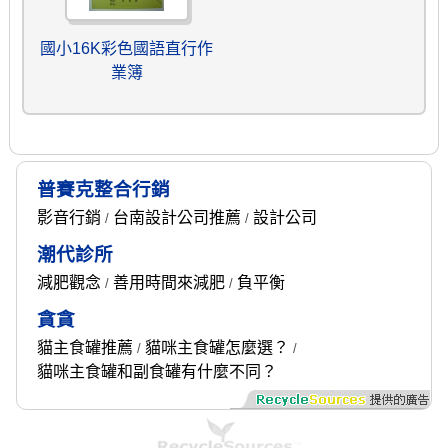
國小16K彩色國語直行作
業簿
普賽克整合行銷
影音行銷
台南設計公司推薦
設計公司
/
/
潮代診所
減肥觀念
善用時間來減肥
負平衡
/
/
貪貪
貓主食罐推薦
貓咪主食罐怎麼選？
/
/
貓咪主食罐和副食罐有什麼不同？