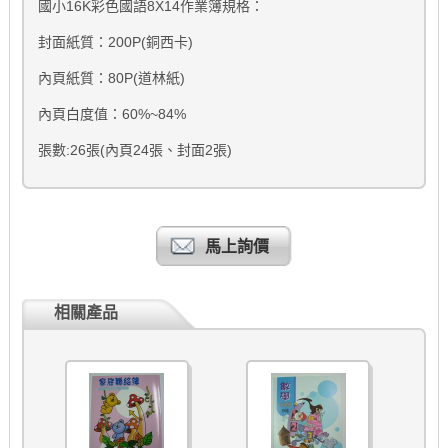
國小16K彩色國語8X14作業簿規格：
封面紙質：200P(銅西卡)
內頁紙質：80P(道林紙)
內頁白度值：60%~84%
張數:26張(內頁24張、封面2張)
馬上詢價
相關產品