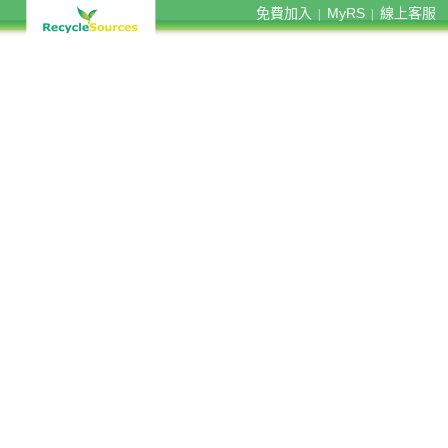
免費加入
MyRS
線上客服
|
|