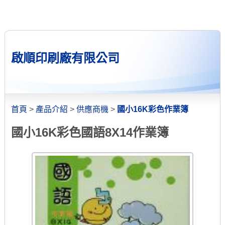
啟順印刷廠有限公司
首頁
>
產品介紹
>
供應商機
>
國小16K彩色作業簿
國小16K彩色國語8X14作業簿