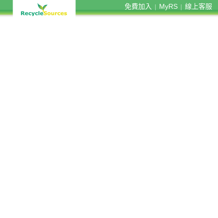
免費加入
MyRS
線上客服
|
|