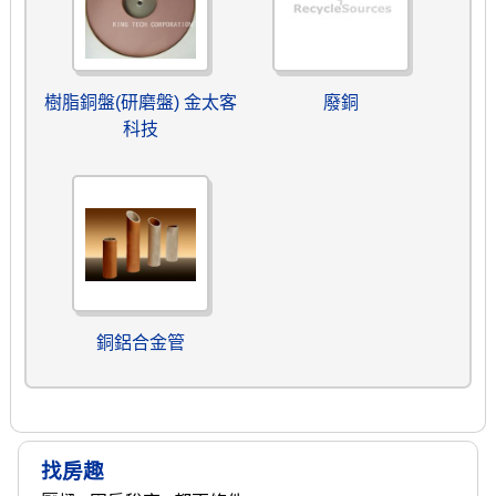
樹脂銅盤(研磨盤) 金太客
廢銅
科技
銅鋁合金管
找房趣