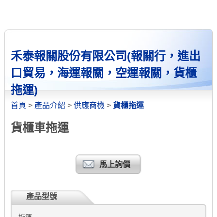
禾泰報關股份有限公司(報關行，進出
口貿易，海運報關，空運報關，貨櫃
拖運)
首頁
>
產品介紹
>
供應商機
>
貨櫃拖運
貨櫃車拖運
馬上詢價
產品型號