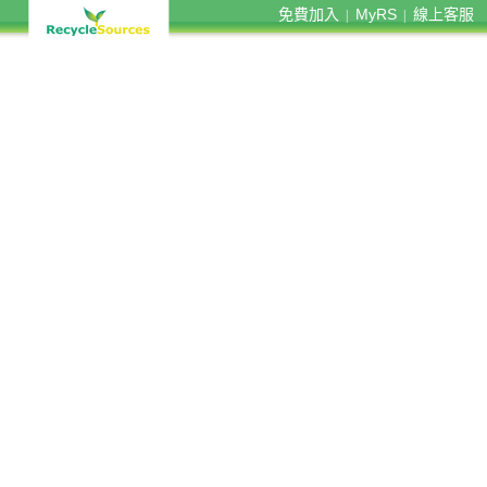
免費加入
MyRS
線上客服
|
|