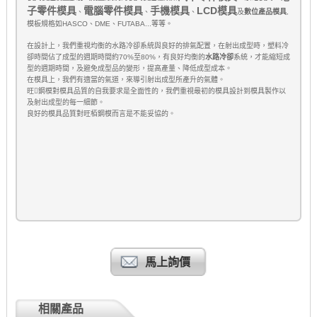
LCD
子零件模具
電腦零件模具
手機模具
模具
、
、
、
及
數位產品模具
,
模板規格如
HASCO
、
DME
、
FUTABA...
等等。
在設計上，我們重視均衡的水路冷卻系統與良好的排氣配置，在射出成型時，塑料冷
卻時間佔了成型的週期時間約
70%
至
80%
，有良好均衡的
水路冷卻
系統，才能縮短成
型的週期時間，及避免成型品的變形，提高產量、降低成型成本。
在模具上，我們有適當的氣道，來導引射出成型所產升的氣體。
旺

鋼模對模具品質的自我要求是全面性的，我們重視最初的模具設計到模具製作以
及射出成型的每一細節。
良好的模具品質對旺栢鋼模而言是不能妥協的。
馬上詢價
相關產品