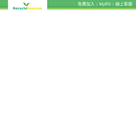
免費加入
MyRS
線上客服
|
|