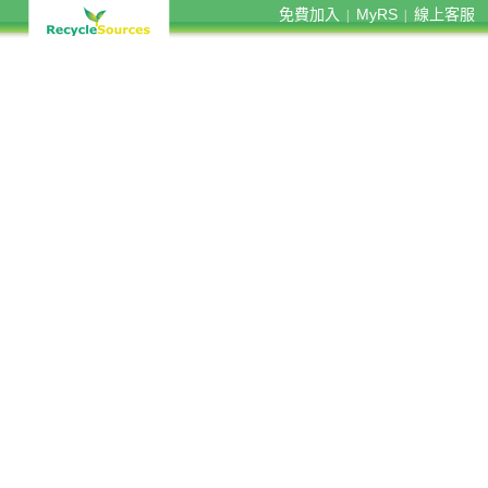
免費加入
MyRS
線上客服
|
|